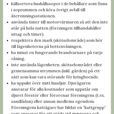
källsortera hushållssopor i de behållare som finns
i soprummen och köra övrigt avfall till
återvinningsstationen.
använda timer till motorvärmaren så att den inte
står på hela natten (föreningen tillhandahåller
uttag och timer).
respektera den mark (skötselområde) som hör
till lägenheterna på bottenvåningen.
ha minst en fungerande brandvarnare på varje
våning
.
inte använda lägenheten, skötselområdet eller
gemensamma utrymmen (inkl. gården) på ett
sätt som kan vara störande för kringboende.
ha uppsikt över mitt husdjur. Djurägaren
ansvarar för alla kostnader som uppstår om
djuret förstör eller förorenar föreningens (t.ex.
sandlådan) eller annan medlems egendom.
Föreningens kattägare har bildat en ”kattgrupp”
som ansvarar för att städa vid gungorna och