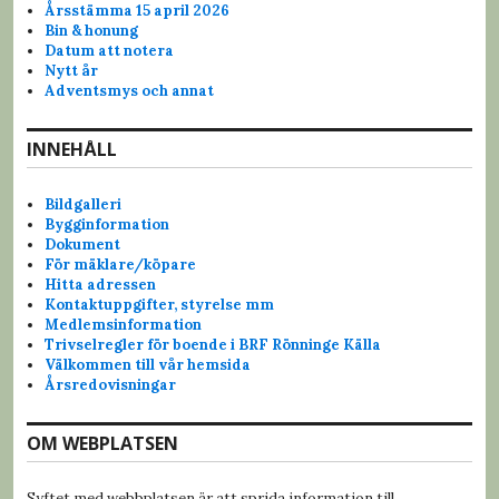
Årsstämma 15 april 2026
Bin & honung
Datum att notera
Nytt år
Adventsmys och annat
INNEHÅLL
Bildgalleri
Bygginformation
Dokument
För mäklare/köpare
Hitta adressen
Kontaktuppgifter, styrelse mm
Medlemsinformation
Trivselregler för boende i BRF Rönninge Källa
Välkommen till vår hemsida
Årsredovisningar
OM WEBPLATSEN
Syftet med webbplatsen är att sprida information till