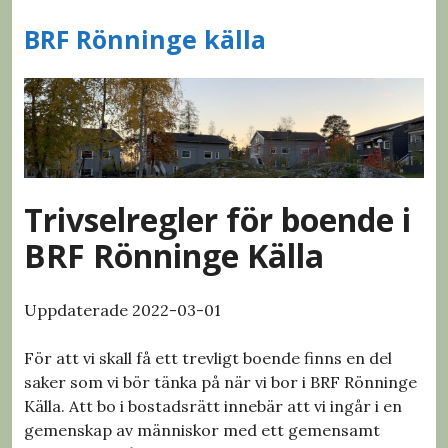
S
BRF Rönninge källa
k
i
p
t
o
c
o
n
Trivselregler för boende i
t
BRF Rönninge Källa
e
n
t
Uppdaterade 2022-03-01
För att vi skall få ett trevligt boende finns en del
saker som vi bör tänka på när vi bor i BRF Rönninge
Källa. Att bo i bostadsrätt innebär att vi ingår i en
gemenskap av människor med ett gemensamt