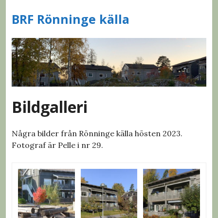
S
BRF Rönninge källa
k
i
p
t
o
c
o
n
Bildgalleri
t
e
Några bilder från Rönninge källa hösten 2023.
n
Fotograf är Pelle i nr 29.
t