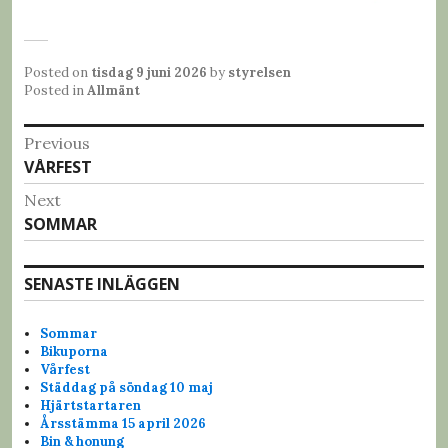
Posted on
tisdag 9 juni 2026
by
styrelsen
Posted in
Allmänt
I
Previous
VÅRFEST
P
n
r
Next
l
e
SOMMAR
N
v
ä
e
i
x
g
SENASTE INLÄGGEN
o
t
u
g
p
s
Sommar
o
s
Bikuporna
p
s
Vårfest
o
n
Städdag på söndag 10 maj
t
s
Hjärtstartaren
:
a
Årsstämma 15 april 2026
t
Bin & honung