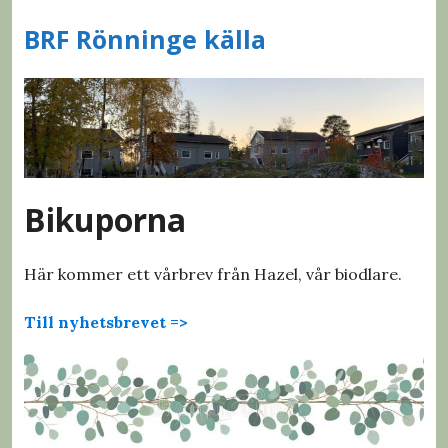
S
BRF Rönninge källa
k
i
p
t
o
c
o
n
Bikuporna
t
e
Här kommer ett vårbrev från
Hazel, vår biodlare.
n
t
Till nyhetsbrevet =>