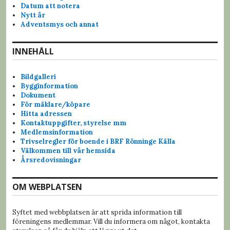
:
v
Datum att notera
Nytt år
i
Adventsmys och annat
g
INNEHÅLL
e
Bildgalleri
r
Bygginformation
Dokument
i
För mäklare/köpare
Hitta adressen
n
Kontaktuppgifter, styrelse mm
Medlemsinformation
g
Trivselregler för boende i BRF Rönninge Källa
Välkommen till vår hemsida
Årsredovisningar
OM WEBPLATSEN
Syftet med webbplatsen är att sprida information till
föreningens medlemmar. Vill du informera om något, kontakta