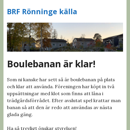
S
BRF Rönninge källa
k
i
p
t
o
c
o
n
Boulebanan är klar!
t
e
Som ni kanske har sett så är boulebanan på plats
n
och klar att använda. Föreningen har köpt in två
t
uppsättningar med klot som finns att låna i
trädgårdsförrådet. Efter avslutat spel krattar man
banan så att den är redo att användas av nästa
glada gäng.
Ha så trevligt önskar styrelsen!