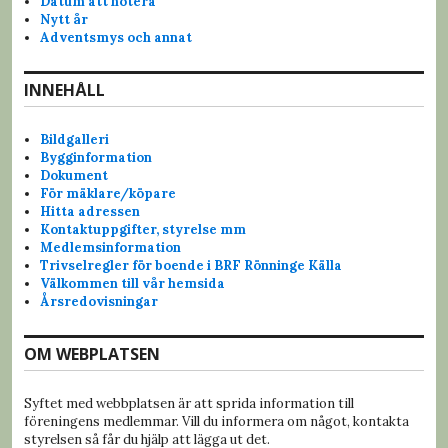
v
Datum att notera
Nytt år
i
Adventsmys och annat
g
INNEHÅLL
e
Bildgalleri
r
Bygginformation
Dokument
i
För mäklare/köpare
Hitta adressen
n
Kontaktuppgifter, styrelse mm
Medlemsinformation
g
Trivselregler för boende i BRF Rönninge Källa
Välkommen till vår hemsida
Årsredovisningar
OM WEBPLATSEN
Syftet med webbplatsen är att sprida information till
föreningens medlemmar. Vill du informera om något, kontakta
styrelsen så får du hjälp att lägga ut det.