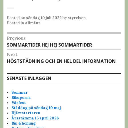
Posted on
söndag 10 juli 2022
by
styrelsen
Posted in
Allmänt
I
Previous
SOMMARTIDER HEJ HEJ SOMMARTIDER
P
n
r
Next
l
e
HÖSTSTÄDNING OCH EN HEL DEL INFORMATION
N
v
ä
e
i
x
g
SENASTE INLÄGGEN
o
t
u
g
p
s
Sommar
o
s
Bikuporna
p
s
Vårfest
o
n
Städdag på söndag 10 maj
t
s
Hjärtstartaren
:
a
Årsstämma 15 april 2026
t
Bin & honung
: