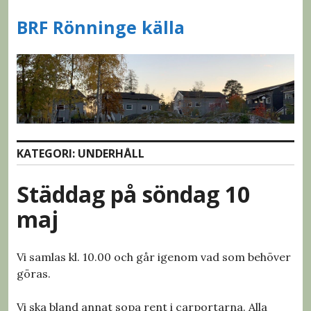
S
BRF Rönninge källa
k
i
p
t
o
c
o
n
KATEGORI: UNDERHÅLL
t
e
Städdag på söndag 10
n
t
maj
Vi samlas kl. 10.00 och går igenom vad som behöver
göras.
Vi ska bland annat sopa rent i carportarna. Alla