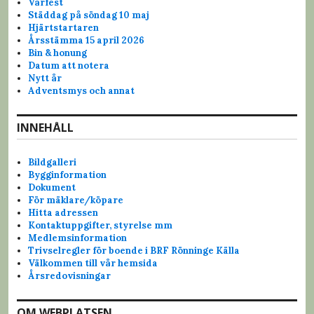
g
Vårfest
Städdag på söndag 10 maj
g
Hjärtstartaren
Årsstämma 15 april 2026
s
Bin & honung
Datum att notera
n
Nytt år
Adventsmys och annat
a
v
INNEHÅLL
i
Bildgalleri
Bygginformation
g
Dokument
För mäklare/köpare
e
Hitta adressen
Kontaktuppgifter, styrelse mm
r
Medlemsinformation
Trivselregler för boende i BRF Rönninge Källa
i
Välkommen till vår hemsida
Årsredovisningar
n
g
OM WEBPLATSEN