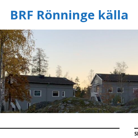
BRF Rönninge källa
S