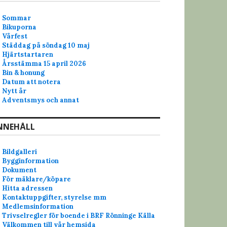
Sommar
Bikuporna
Vårfest
Städdag på söndag 10 maj
Hjärtstartaren
Årsstämma 15 april 2026
Bin & honung
Datum att notera
Nytt år
Adventsmys och annat
NNEHÅLL
Bildgalleri
Bygginformation
Dokument
För mäklare/köpare
Hitta adressen
Kontaktuppgifter, styrelse mm
Medlemsinformation
Trivselregler för boende i BRF Rönninge Källa
Välkommen till vår hemsida