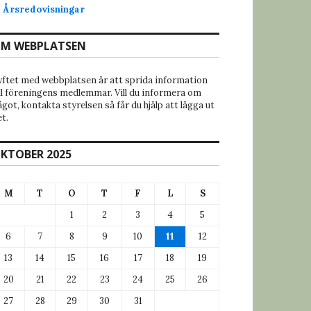
Årsredovisningar
M WEBPLATSEN
yftet med webbplatsen är att sprida information
ill föreningens medlemmar. Vill du informera om
got, kontakta styrelsen så får du hjälp att lägga ut
t.
KTOBER 2025
M
T
O
T
F
L
S
1
2
3
4
5
6
7
8
9
10
11
12
13
14
15
16
17
18
19
20
21
22
23
24
25
26
27
28
29
30
31