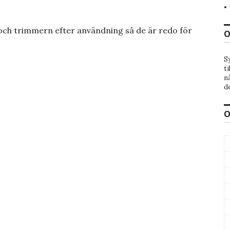
 och trimmern efter användning så de är redo för
O
S
t
nå
de
O