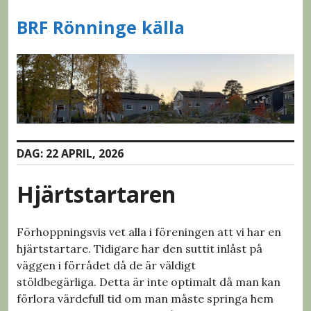
S
BRF Rönninge källa
k
i
p
t
o
c
o
n
DAG: 22 APRIL, 2026
t
e
Hjärtstartaren
n
t
Förhoppningsvis vet alla i föreningen att vi har en
hjärtstartare. Tidigare har den suttit inlåst på
väggen i förrådet då de är väldigt
stöldbegärliga. Detta är inte optimalt då man kan
förlora värdefull tid om man måste springa hem