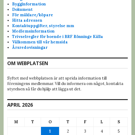
Bygginformation
Dokument
För mäklare/köpare
Hitta adressen
Kontaktuppgifter, styrelse mm
Medlemsinformation
Trivselregler för boende i BRF Rönninge Källa
Välkommen till vår hemsida
Årsredovisningar
OM WEBPLATSEN
Syftet med webbplatsen är att sprida information till
föreningens medlemmar. Vill du informera om något, kontakta
styrelsen så får du hjälp att lägga ut det.
APRIL 2026
M
T
O
T
F
L
S
1
2
3
4
5